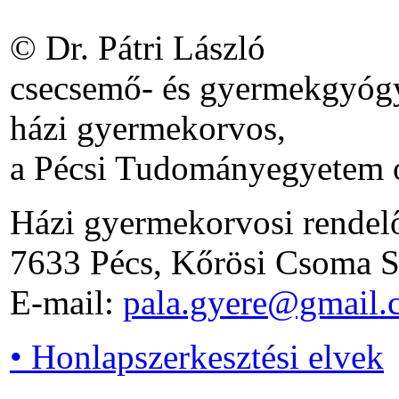
© Dr. Pátri László
csecsemő- és gyermekgyógy
házi gyermekorvos,
a Pécsi Tudományegyetem o
Házi gyermekorvosi rendel
7633 Pécs, Kőrösi Csoma S.
E-mail:
pala.gyere@gmail.
• Honlapszerkesztési elvek