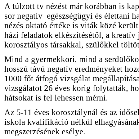
A túlzott tv nézést már korábban is ka
sor negatív egészségügyi és élettani ha
nézés oktató értéke is viták közé került
házi feladatok elkészítésétől, a kreatív 
korosztályos társakkal, szülőkkel töltöt
Mind a gyermekkori, mind a serdülőkor
hosszú távú negatív eredményeket hozo
1000 főt átfogó vizsgálat megállapítása
vizsgálatot 26 éves korig folytatták, h
hátsokat is fel lehessen mérni.
Az 5-11 éves korosztálynál és az időse
iskola kvalifikáció nélkül elhagyásána
megszerzésének esélye.